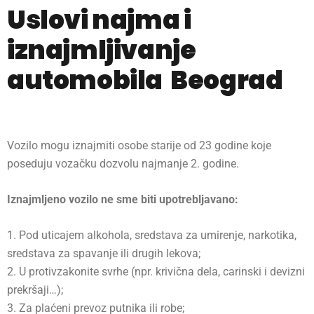
Uslovi najma i
iznajmljivanje
automobila Beograd
Vozilo mogu iznajmiti osobe starije od 23 godine koje
poseduju vozačku dozvolu najmanje 2. godine.
Iznajmljeno vozilo ne sme biti upotrebljavano:
1. Pod uticajem alkohola, sredstava za umirenje, narkotika,
sredstava za spavanje ili drugih lekova;
2. U protivzakonite svrhe (npr. krivična dela, carinski i devizni
prekršaji…);
3. Za plaćeni prevoz putnika ili robe;