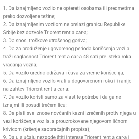
1. Da iznajmljeno vozlio ne optereti osobama ili predmetima
preko dozvoljene težine;
2. Da iznajmljenim vozilom ne prelazi granicu Republike
Srbije bez dozvole Triorent rent a car-a;
3. Da snosi troškove utrošenog goriva;
4. Da za produženje ugovorenog perioda korišćenja vozila
traži saglasnost Triorent rent a car-a 48 sati pre isteka roka
vraćanja vozila;
5. Da vozilo uredno održava i čuva za vreme korišćenja;
6. Da iznajmljeno vozilo vrati u dogovorenom roku ili ranije
na zahtev Triorent rent a car-a;
7. Da vozilo koristi samo za vlastite potrebe i da ga ne
iznajmi ili posudi trećem licu;
8. Da plati sve iznose novčanih kazni izrečenih protiv njega u
vezi korišćenja vozila, a prouzrokovane njegovom ličnom
krivicom (kršenje saobraćajnih propisa);
9. Da u slučaju nezgode štiti interese Triorent rent a car-a i