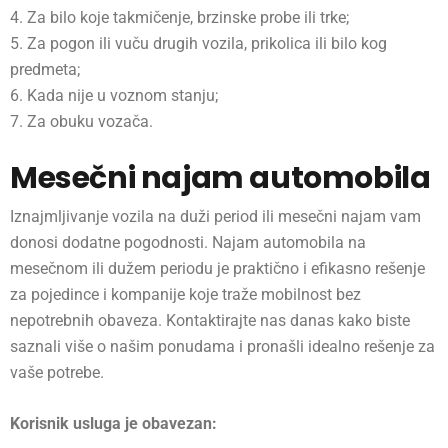
4. Za bilo koje takmičenje, brzinske probe ili trke;
5. Za pogon ili vuču drugih vozila, prikolica ili bilo kog
predmeta;
6. Kada nije u voznom stanju;
7. Za obuku vozača.
Mesečni najam automobila
Iznajmljivanje vozila na duži period ili mesečni najam vam
donosi dodatne pogodnosti. Najam automobila na
mesečnom ili dužem periodu je praktično i efikasno rešenje
za pojedince i kompanije koje traže mobilnost bez
nepotrebnih obaveza. Kontaktirajte nas danas kako biste
saznali više o našim ponudama i pronašli idealno rešenje za
vaše potrebe.
Korisnik usluga je obavezan: