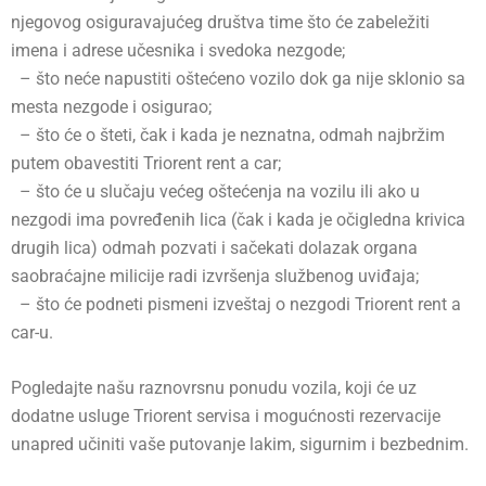
njegovog osiguravajućeg društva time što će zabeležiti
imena i adrese učesnika i svedoka nezgode;
– što neće napustiti oštećeno vozilo dok ga nije sklonio sa
mesta nezgode i osigurao;
– što će o šteti, čak i kada je neznatna, odmah najbržim
putem obavestiti Triorent rent a car;
– što će u slučaju većeg oštećenja na vozilu ili ako u
nezgodi ima povređenih lica (čak i kada je očigledna krivica
drugih lica) odmah pozvati i sačekati dolazak organa
saobraćajne milicije radi izvršenja službenog uviđaja;
– što će podneti pismeni izveštaj o nezgodi Triorent rent a
car-u.
Pogledajte našu
raznovrsnu ponudu vozila
, koji će uz
dodatne usluge
Triorent servisa
i mogućnosti rezervacije
unapred učiniti vaše putovanje lakim, sigurnim i bezbednim.