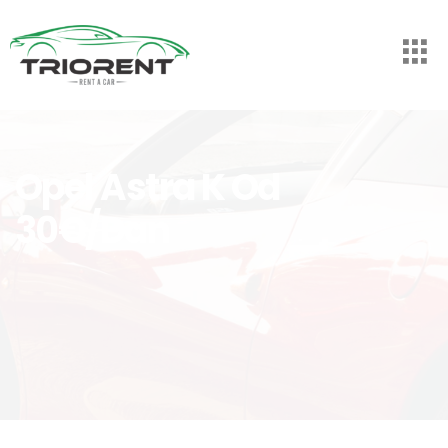
Opel Astra K Od
30€/dan