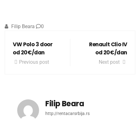
Filip Beara
0
VW Polo 3 door
Renault Clio IV
od 20€/dan
od 20€/dan
Previous post
Next post
Filip Beara
http://rentacarsrbija.rs